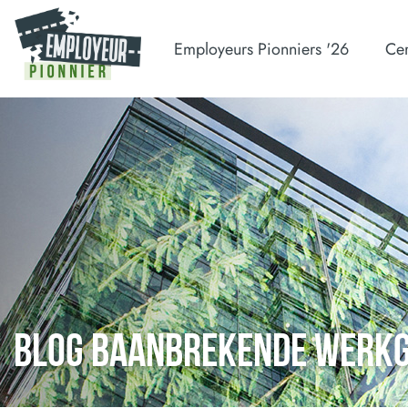
Employeurs Pionniers '26
Cer
BLOG BAANBREKENDE WERK