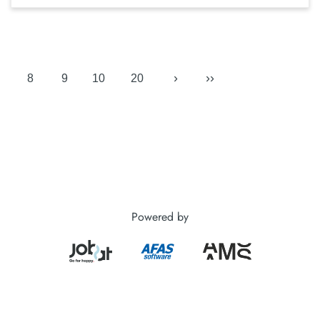
›
››
8
9
10
20
Powered by