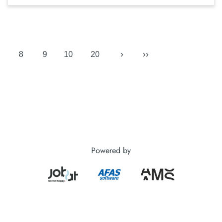
›
››
8
9
10
20
Powered by