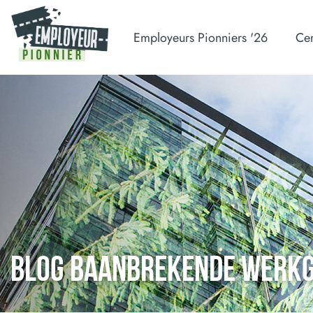
Employeurs Pionniers '26
Cer
BLOG BAANBREKENDE WERK