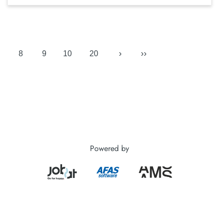
›
››
8
9
10
20
Powered by