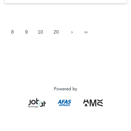
›
››
8
9
10
20
Powered by