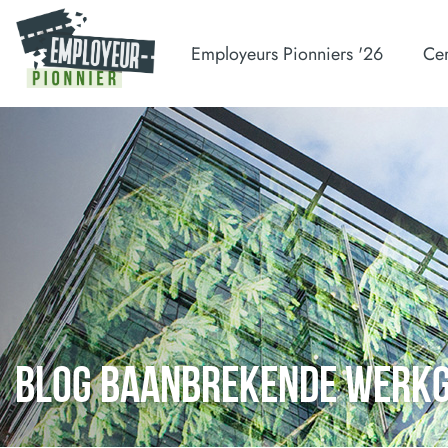
Employeurs Pionniers '26
Cer
BLOG BAANBREKENDE WERK