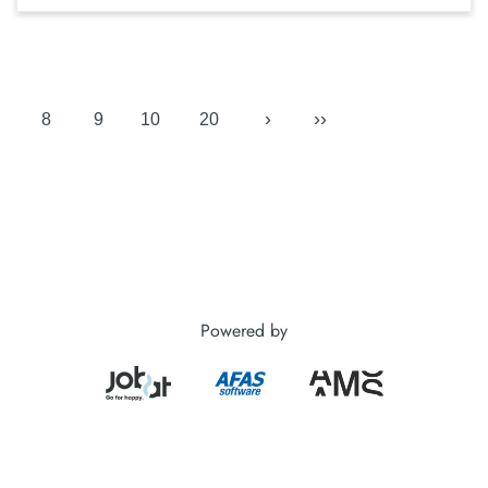
›
››
8
9
10
20
Powered by