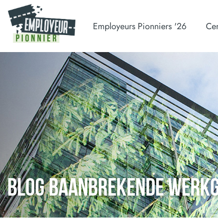
Employeurs Pionniers '26
Cer
BLOG BAANBREKENDE WERK