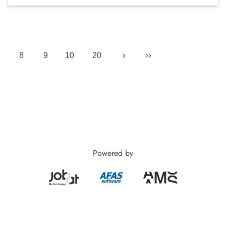
›
››
8
9
10
20
Powered by