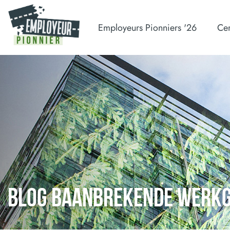
Employeurs Pionniers '26
Cer
BLOG BAANBREKENDE WERK