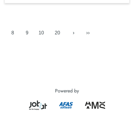
›
››
8
9
10
20
Powered by