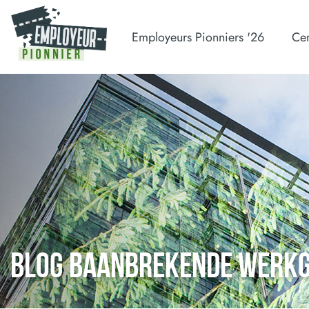
Employeurs Pionniers '26
Cer
BLOG BAANBREKENDE WERK