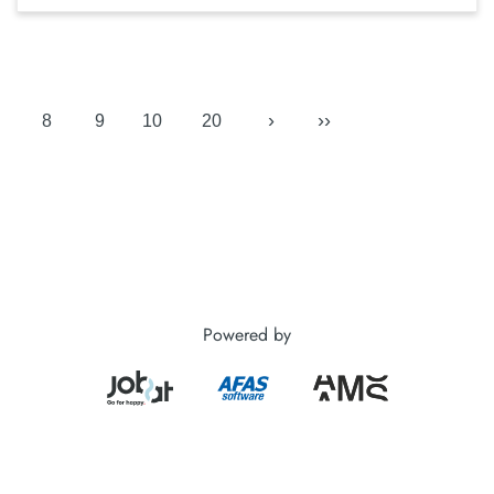
›
››
8
9
10
20
Powered by