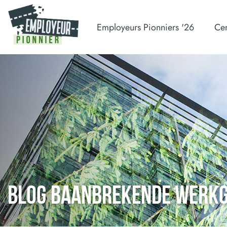
Employeurs Pionniers '26
Cer
BLOG BAANBREKENDE WERK