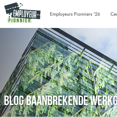
Employeurs Pionniers '26
Cer
BLOG BAANBREKENDE WERK