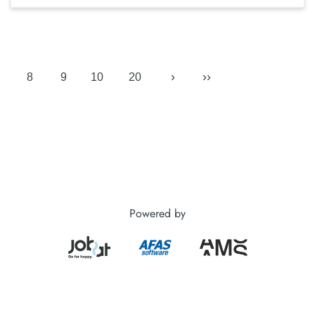
›
››
8
9
10
20
Powered by