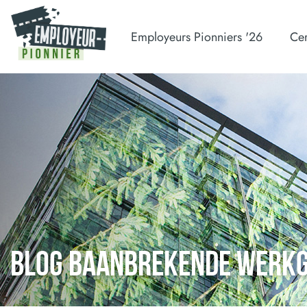
Employeurs Pionniers '26
Cer
BLOG BAANBREKENDE WERK