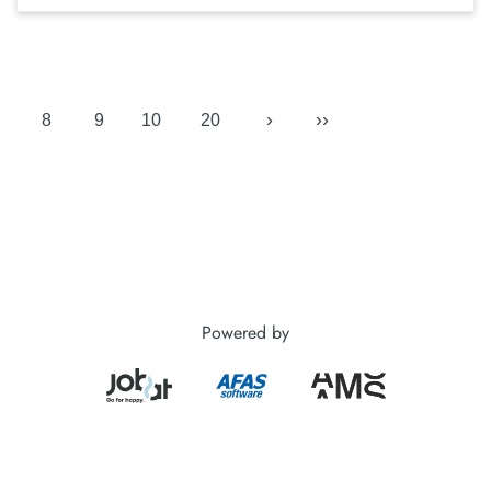
›
››
8
9
10
20
Powered by