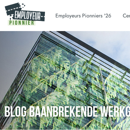
Employeurs Pionniers '26
Cer
BLOG BAANBREKENDE WERK