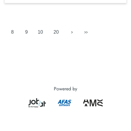
›
››
8
9
10
20
Powered by