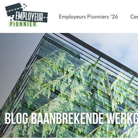
Employeurs Pionniers '26
Cer
BLOG BAANBREKENDE WERK