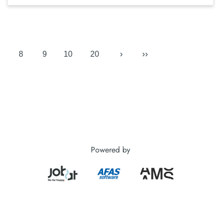
›
››
8
9
10
20
Powered by