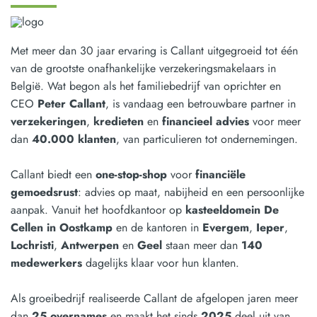
Met meer dan 30 jaar ervaring is Callant uitgegroeid tot één
van de grootste onafhankelijke verzekeringsmakelaars in
België. Wat begon als het familiebedrijf van oprichter en
CEO
Peter Callant
, is vandaag een betrouwbare partner in
verzekeringen
,
kredieten
en
financieel advies
voor meer
dan
40.000 klanten
, van particulieren tot ondernemingen.
Callant biedt een
one-stop-shop
voor
financiële
gemoedsrust
: advies op maat, nabijheid en een persoonlijke
aanpak. Vanuit het hoofdkantoor op
kasteeldomein De
Cellen in Oostkamp
en de kantoren in
Evergem
,
Ieper
,
Lochristi
,
Antwerpen
en
Geel
staan meer dan
140
medewerkers
dagelijks klaar voor hun klanten.
Als groeibedrijf realiseerde Callant de afgelopen jaren meer
dan
25 overnames
en maakt het sinds
2025
deel uit van